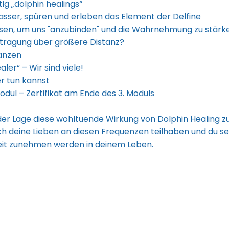
g „dolphin healings“
asser, spüren und erleben das Element der Delfine
isen, um uns "anzubinden" und die Wahrnehmung zu stärk
rtragung über größere Distanz?
lanzen
er“ – Wir sind viele!
er tun kannst
odul – Zertifikat am Ende des 3. Moduls
 der Lage diese wohltuende Wirkung von Dolphin Healing 
 deine Lieben an diesen Frequenzen teilhaben und du se
eiheit zunehmen werden in deinem Leben.