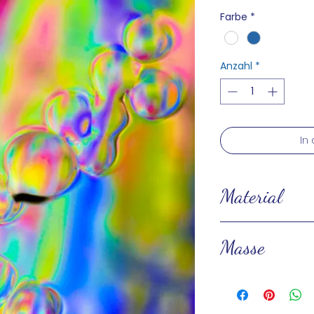
Farbe
*
Anzahl
*
In
Material
Baumwolle 70% Se
Masse
110 x 140cm