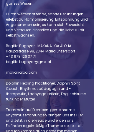
ganzes Wesen.
Durch wertschätzende, sanfte Berührungen
erlebst du Harmonisierung, Entspannung und
Angenommen sein, es kann sich Zuversicht
und Vertrauen einstellen und die Liebe zu dir
selbst wachsen.
Brigitte Bugnyar | MAKANA LOA ALOHA
Hauptstraße 98, 2344 Maria Enzersdorf
+43 678 126 37 71
brigitte.bugnyar@gmx.at
makanaloa.com
Dolphin Healing Practitioner, Dolphin Spirit
Coach, Rhythmuspädagogin und -
therapeutin, Lachyoga Leiterin, Englischkurse
für Kinder, Mutter
Trommeln auf Djemben: gemeinsame
Rhythmuserfahrungen bringen uns ins Hier
und Jetzt, in die Freude und erden uns!
Es finden regelmäßige Trommelkreise statt
und ich komme auch gerne mit meinen