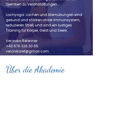
Djemben zu Veranstaltungen.
Lachyoga: Lachen und Atemübungen sind
gesund und stärken unser Immunsystem,
reduzieren Streß und sind ein lustiges
Training für Körper, Geist und Seele.
Veronika Refenner
+43 676 326 30 65
veronikaref@gmail.com
Über die Akademie
Alles im Leben dreht sich um deine
Schwingungsfrequenz. Sie ist maßgeblich
daran beteiligt wie leicht, gesund und
zufrieden du dich fühlst. Alle Programme der
dolphin wings Akademie sind auf der hohen
Frequenz von Freude und Liebe aufgebaut.
Egal, welche Art der Unterstützung, welches
Programm du für dich wählst, deine
Lebensfreude und Leichtigkeit werden