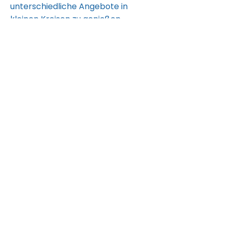
unterschiedliche Angebote in
kleinen Kreisen zu genießen.
Dein finanzieller Beitrag für dieses
Event: € 35,-
Wenn du dich gerufen fühlst und
dabei sein möchtest,
melde dich
gerne bei:
verein@dolphinspirit.at
Wir freuen uns auf dich!
Anmeldung