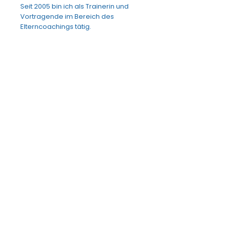
Seit 2005 bin ich als Trainerin und
Vortragende im Bereich des
Elterncoachings tätig.
„Ich bin vollkommen. Das etwas
andere Elternbuch"
ist im Irdana
Verlag erschienen.
Kontaktiere mich