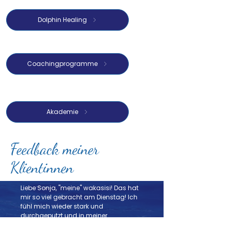
Dolphin Healing
Coachingprogramme
Akademie
Feedback meiner
Klientinnen
Liebe Sonja, "meine" wakasisi! Das hat
mir so viel gebracht am Dienstag! Ich
fühl mich wieder stark und
durchgeputzt und in meiner
Selbstverantwortung gestärkt. Das